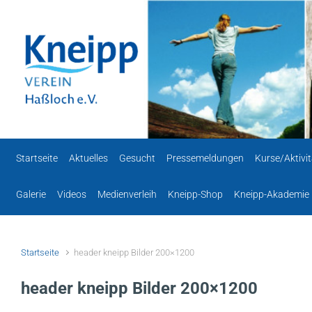
Zum Hauptinhalt springen
Startseite
Aktuelles
Gesucht
Pressemeldungen
Kurse/Aktivi
Galerie
Videos
Medienverleih
Kneipp-Shop
Kneipp-Akademie
Startseite
header kneipp Bilder 200×1200
header kneipp Bilder 200×1200