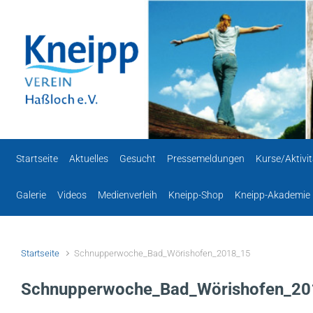
Zum Hauptinhalt springen
Startseite
Aktuelles
Gesucht
Pressemeldungen
Kurse/Aktivi
Galerie
Videos
Medienverleih
Kneipp-Shop
Kneipp-Akademie
Startseite
Schnupperwoche_Bad_Wörishofen_2018_15
Schnupperwoche_Bad_Wörishofen_2